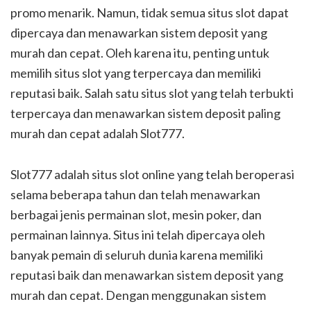
promo menarik. Namun, tidak semua situs slot dapat
dipercaya dan menawarkan sistem deposit yang
murah dan cepat. Oleh karena itu, penting untuk
memilih situs slot yang terpercaya dan memiliki
reputasi baik. Salah satu situs slot yang telah terbukti
terpercaya dan menawarkan sistem deposit paling
murah dan cepat adalah Slot777.
Slot777 adalah situs slot online yang telah beroperasi
selama beberapa tahun dan telah menawarkan
berbagai jenis permainan slot, mesin poker, dan
permainan lainnya. Situs ini telah dipercaya oleh
banyak pemain di seluruh dunia karena memiliki
reputasi baik dan menawarkan sistem deposit yang
murah dan cepat. Dengan menggunakan sistem