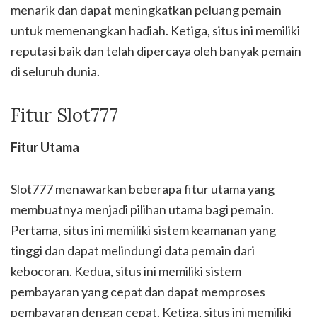
menarik dan dapat meningkatkan peluang pemain
untuk memenangkan hadiah. Ketiga, situs ini memiliki
reputasi baik dan telah dipercaya oleh banyak pemain
di seluruh dunia.
Fitur Slot777
Fitur Utama
Slot777 menawarkan beberapa fitur utama yang
membuatnya menjadi pilihan utama bagi pemain.
Pertama, situs ini memiliki sistem keamanan yang
tinggi dan dapat melindungi data pemain dari
kebocoran. Kedua, situs ini memiliki sistem
pembayaran yang cepat dan dapat memproses
pembayaran dengan cepat. Ketiga, situs ini memiliki