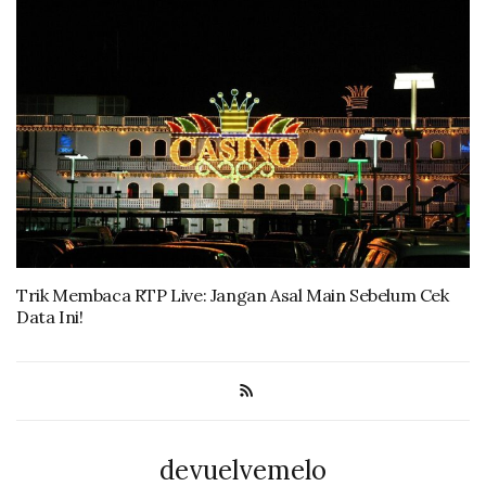
Trik Membaca RTP Live: Jangan Asal Main Sebelum Cek
Data Ini!
devuelvemelo