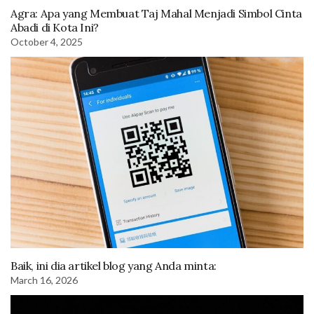
Agra: Apa yang Membuat Taj Mahal Menjadi Simbol Cinta
Abadi di Kota Ini?
October 4, 2025
Baik, ini dia artikel blog yang Anda minta:
March 16, 2026