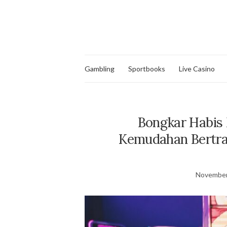
Gambling
Sportbooks
Live Casino
Bongkar Habis 
Kemudahan Bertra
November