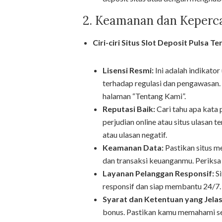
2. Keamanan dan Keperca
Ciri-ciri Situs Slot Deposit Pulsa T
Lisensi Resmi:
Ini adalah indikato
terhadap regulasi dan pengawasan. I
halaman “Tentang Kami”.
Reputasi Baik:
Cari tahu apa kata 
perjudian online atau situs ulasan 
atau ulasan negatif.
Keamanan Data:
Pastikan situs m
dan transaksi keuanganmu. Periksa
Layanan Pelanggan Responsif:
Si
responsif dan siap membantu 24/7.
Syarat dan Ketentuan yang Jelas
bonus. Pastikan kamu memahami se