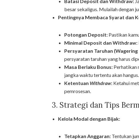
Batasi Deposit dan Withdraw:
Ja
besar sekaligus. Mulailah dengan ju
Pentingnya Membaca Syarat dan K
Potongan Deposit:
Pastikan kam
Minimal Deposit dan Withdraw:
Persyaratan Taruhan (Wagering
persyaratan taruhan yang harus di
Masa Berlaku Bonus:
Perhatikan 
jangka waktu tertentu akan hangus.
Ketentuan
Withdraw
:
Ketahui me
pemrosesan.
3. Strategi dan Tips Berm
Kelola Modal dengan Bijak:
Tetapkan Anggaran:
Tentukan jum