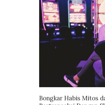
Bongkar Habis Mitos d