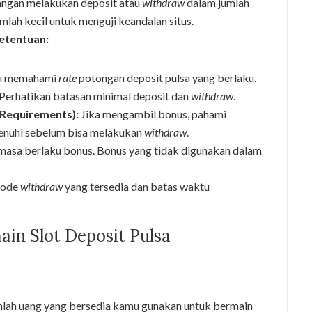
ngan melakukan deposit atau
withdraw
dalam jumlah
mlah kecil untuk menguji keandalan situs.
etentuan:
u memahami
rate
potongan deposit pulsa yang berlaku.
Perhatikan batasan minimal deposit dan
withdraw
.
 Requirements):
Jika mengambil bonus, pahami
penuhi sebelum bisa melakukan
withdraw
.
masa berlaku bonus. Bonus yang tidak digunakan dalam
tode
withdraw
yang tersedia dan batas waktu
ain Slot Deposit Pulsa
lah uang yang bersedia kamu gunakan untuk bermain