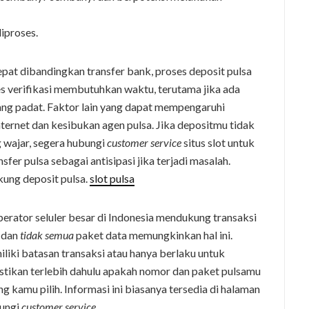
diproses.
at dibandingkan transfer bank, proses deposit pulsa
es verifikasi membutuhkan waktu, terutama jika ada
dang padat. Faktor lain yang dapat mempengaruhi
nternet dan kesibukan agen pulsa. Jika depositmu tidak
 wajar, segera hubungi
customer service
situs slot untuk
fer pulsa sebagai antisipasi jika terjadi masalah.
ung deposit pulsa.
slot pulsa
rator seluler besar di Indonesia mendukung transaksi
 dan
tidak semua
paket data memungkinkan hal ini.
iki batasan transaksi atau hanya berlaku untuk
astikan terlebih dahulu apakah nomor dan paket pulsamu
g kamu pilih. Informasi ini biasanya tersedia di halaman
bungi
customer service
.