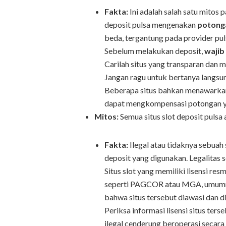
Fakta:
Ini adalah salah satu mitos 
deposit pulsa mengenakan
potong
beda, tergantung pada provider pul
Sebelum melakukan deposit,
wajib
Carilah situs yang transparan dan
Jangan ragu untuk bertanya langs
Beberapa situs bahkan menawarkan 
dapat mengkompensasi potongan y
Mitos:
Semua situs slot deposit pulsa a
Fakta:
Ilegal atau tidaknya sebuah s
deposit yang digunakan. Legalitas s
Situs slot yang memiliki lisensi res
seperti PAGCOR atau MGA, umumnya
bahwa situs tersebut diawasi dan d
Periksa informasi lisensi situs ter
ilegal cenderung beroperasi seca