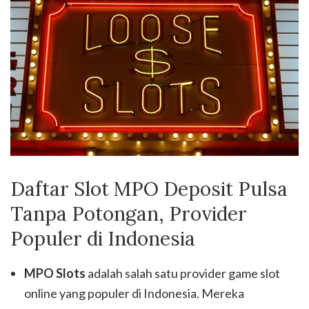
Daftar Slot MPO Deposit Pulsa
Tanpa Potongan, Provider
Populer di Indonesia
MPO Slots
adalah salah satu provider game slot
online yang populer di Indonesia. Mereka