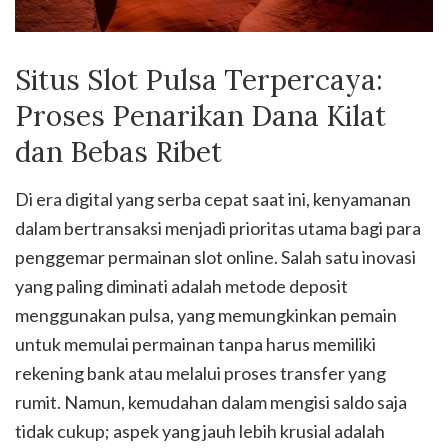
Situs Slot Pulsa Terpercaya:
Proses Penarikan Dana Kilat
dan Bebas Ribet
Di era digital yang serba cepat saat ini, kenyamanan
dalam bertransaksi menjadi prioritas utama bagi para
penggemar permainan slot online. Salah satu inovasi
yang paling diminati adalah metode deposit
menggunakan pulsa, yang memungkinkan pemain
untuk memulai permainan tanpa harus memiliki
rekening bank atau melalui proses transfer yang
rumit. Namun, kemudahan dalam mengisi saldo saja
tidak cukup; aspek yang jauh lebih krusial adalah