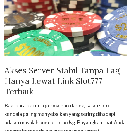
Akses Server Stabil Tanpa Lag
Hanya Lewat Link Slot777
Terbaik
Bagi para pecinta permainan daring, salah satu
kendala paling menyebalkan yang sering dihadapi
adalah masalah koneksi atau
lag
. Bayangkan saat Anda
sedang berada dalam putaran yang sangat