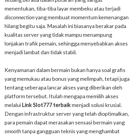
menentukan, tiba-tiba layar membeku atau terjadi
disconnection
yang membuat momentum kemenangan
hilang begitu saja. Masalah ini biasanya berakar pada
kualitas server yang tidak mampu menampung
lonjakan trafik pemain, sehingga menyebabkan akses
menjadi lambat dan tidak stabil.
Kenyamanan dalam bermain bukan hanya soal grafis
yang memukau atau bonus yang melimpah, tetapi juga
tentang seberapa lancar akses yang diberikan oleh
platform tersebut. Itulah mengapa memilih akses
melalui
Link Slot777 terbaik
menjadi solusi krusial.
Dengan infrastruktur server yang telah dioptimalkan,
para pemain dapat merasakan sensasi bermain yang
smooth
tanpa gangguan teknis yang menghambat