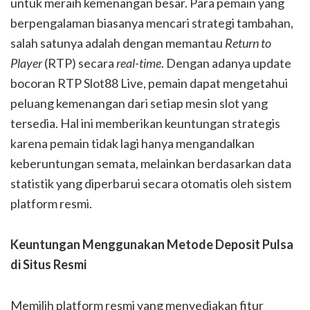
untuk meraih kemenangan besar. Para pemain yang
berpengalaman biasanya mencari strategi tambahan,
salah satunya adalah dengan memantau
Return to
Player
(RTP) secara
real-time
. Dengan adanya update
bocoran RTP Slot88 Live, pemain dapat mengetahui
peluang kemenangan dari setiap mesin slot yang
tersedia. Hal ini memberikan keuntungan strategis
karena pemain tidak lagi hanya mengandalkan
keberuntungan semata, melainkan berdasarkan data
statistik yang diperbarui secara otomatis oleh sistem
platform resmi.
Keuntungan Menggunakan Metode Deposit Pulsa
di Situs Resmi
Memilih platform resmi yang menyediakan fitur