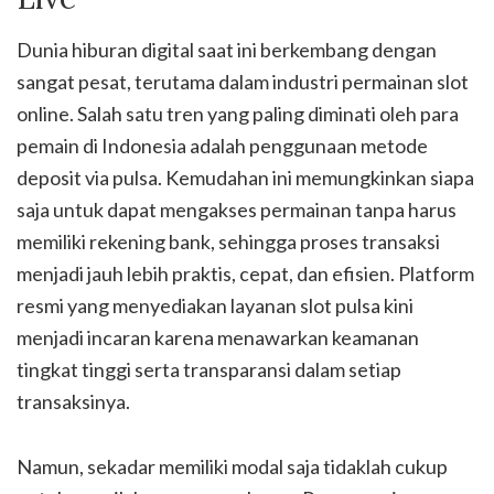
Dunia hiburan digital saat ini berkembang dengan
sangat pesat, terutama dalam industri permainan slot
online. Salah satu tren yang paling diminati oleh para
pemain di Indonesia adalah penggunaan metode
deposit via pulsa. Kemudahan ini memungkinkan siapa
saja untuk dapat mengakses permainan tanpa harus
memiliki rekening bank, sehingga proses transaksi
menjadi jauh lebih praktis, cepat, dan efisien. Platform
resmi yang menyediakan layanan slot pulsa kini
menjadi incaran karena menawarkan keamanan
tingkat tinggi serta transparansi dalam setiap
transaksinya.
Namun, sekadar memiliki modal saja tidaklah cukup