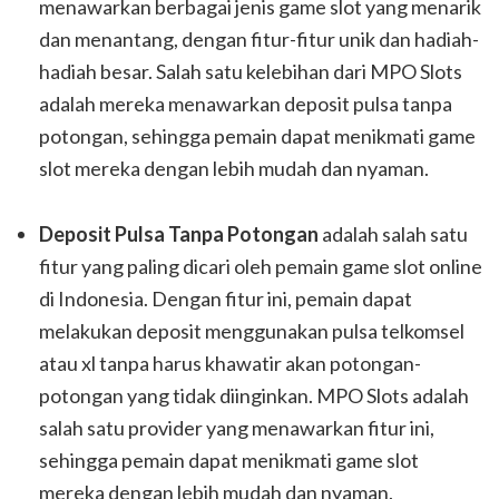
menawarkan berbagai jenis game slot yang menarik
dan menantang, dengan fitur-fitur unik dan hadiah-
hadiah besar. Salah satu kelebihan dari MPO Slots
adalah mereka menawarkan deposit pulsa tanpa
potongan, sehingga pemain dapat menikmati game
slot mereka dengan lebih mudah dan nyaman.
Deposit Pulsa Tanpa Potongan
adalah salah satu
fitur yang paling dicari oleh pemain game slot online
di Indonesia. Dengan fitur ini, pemain dapat
melakukan deposit menggunakan pulsa telkomsel
atau xl tanpa harus khawatir akan potongan-
potongan yang tidak diinginkan. MPO Slots adalah
salah satu provider yang menawarkan fitur ini,
sehingga pemain dapat menikmati game slot
mereka dengan lebih mudah dan nyaman.