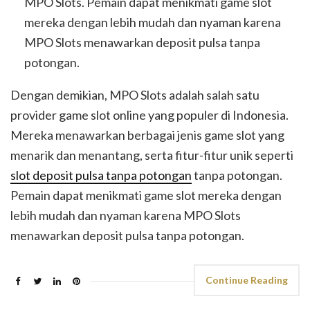
MPO Slots. Pemain dapat menikmati game slot
mereka dengan lebih mudah dan nyaman karena
MPO Slots menawarkan deposit pulsa tanpa
potongan.
Dengan demikian, MPO Slots adalah salah satu
provider game slot online yang populer di Indonesia.
Mereka menawarkan berbagai jenis game slot yang
menarik dan menantang, serta fitur-fitur unik seperti
slot deposit pulsa tanpa potongan
tanpa potongan.
Pemain dapat menikmati game slot mereka dengan
lebih mudah dan nyaman karena MPO Slots
menawarkan deposit pulsa tanpa potongan.
Continue Reading