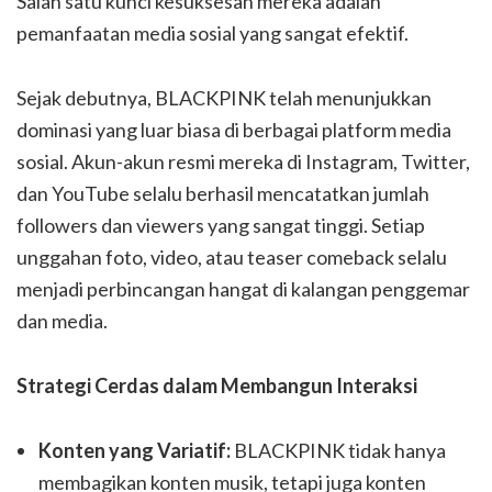
Salah satu kunci kesuksesan mereka adalah
pemanfaatan media sosial yang sangat efektif.
Sejak debutnya, BLACKPINK telah menunjukkan
dominasi yang luar biasa di berbagai platform media
sosial. Akun-akun resmi mereka di Instagram, Twitter,
dan YouTube selalu berhasil mencatatkan jumlah
followers dan viewers yang sangat tinggi. Setiap
unggahan foto, video, atau teaser comeback selalu
menjadi perbincangan hangat di kalangan penggemar
dan media.
Strategi Cerdas dalam Membangun Interaksi
Konten yang Variatif:
BLACKPINK tidak hanya
membagikan konten musik, tetapi juga konten