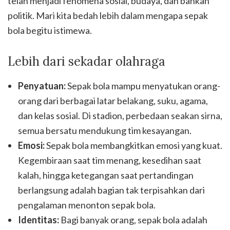
telah menjadi fenomena sosial, budaya, dan bahkan
politik. Mari kita bedah lebih dalam mengapa sepak
bola begitu istimewa.
Lebih dari sekadar olahraga
Penyatuan:
Sepak bola mampu menyatukan orang-
orang dari berbagai latar belakang, suku, agama,
dan kelas sosial. Di stadion, perbedaan seakan sirna,
semua bersatu mendukung tim kesayangan.
Emosi:
Sepak bola membangkitkan emosi yang kuat.
Kegembiraan saat tim menang, kesedihan saat
kalah, hingga ketegangan saat pertandingan
berlangsung adalah bagian tak terpisahkan dari
pengalaman menonton sepak bola.
Identitas:
Bagi banyak orang, sepak bola adalah