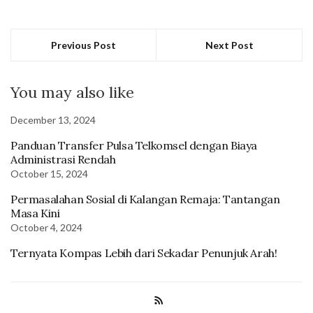
Previous Post
Next Post
You may also like
December 13, 2024
Panduan Transfer Pulsa Telkomsel dengan Biaya
Administrasi Rendah
October 15, 2024
Permasalahan Sosial di Kalangan Remaja: Tantangan
Masa Kini
October 4, 2024
Ternyata Kompas Lebih dari Sekadar Penunjuk Arah!