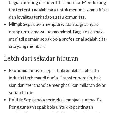
bagian penting dari identitas mereka. Mendukung
tim tertentu adalah cara untuk menunjukkan afiliasi
dan loyalitas terhadap suatu komunitas.
Mimpi:
Sepak bola menjadi wadah bagi banyak
orang untuk mewujudkan mimpi. Bagi anak-anak,
menjadi pemain sepak bola profesional adalah cita-
cita yang membara.
Lebih dari sekadar hiburan
Ekonomi:
Industri sepak bola adalah salah satu
industri terbesar di dunia. Transfer pemain, hak
siar, dan merchandise menghasilkan miliaran dolar
setiap tahun.
Politik:
Sepak bola seringkali menjadi alat politik.
Penggunaan sepak bola untuk kepentingan