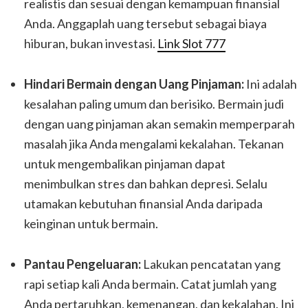
realistis dan sesuai dengan kemampuan finansial
Anda. Anggaplah uang tersebut sebagai biaya
hiburan, bukan investasi.
Link Slot 777
Hindari Bermain dengan Uang Pinjaman:
Ini adalah
kesalahan paling umum dan berisiko. Bermain judi
dengan uang pinjaman akan semakin memperparah
masalah jika Anda mengalami kekalahan. Tekanan
untuk mengembalikan pinjaman dapat
menimbulkan stres dan bahkan depresi. Selalu
utamakan kebutuhan finansial Anda daripada
keinginan untuk bermain.
Pantau Pengeluaran:
Lakukan pencatatan yang
rapi setiap kali Anda bermain. Catat jumlah yang
Anda pertaruhkan, kemenangan, dan kekalahan. Ini