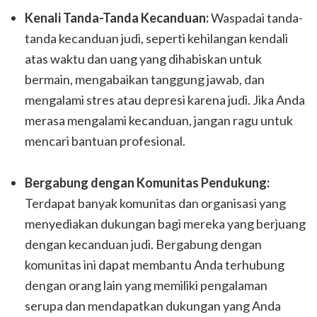
Kenali Tanda-Tanda Kecanduan:
Waspadai tanda-
tanda kecanduan judi, seperti kehilangan kendali
atas waktu dan uang yang dihabiskan untuk
bermain, mengabaikan tanggung jawab, dan
mengalami stres atau depresi karena judi. Jika Anda
merasa mengalami kecanduan, jangan ragu untuk
mencari bantuan profesional.
Bergabung dengan Komunitas Pendukung:
Terdapat banyak komunitas dan organisasi yang
menyediakan dukungan bagi mereka yang berjuang
dengan kecanduan judi. Bergabung dengan
komunitas ini dapat membantu Anda terhubung
dengan orang lain yang memiliki pengalaman
serupa dan mendapatkan dukungan yang Anda