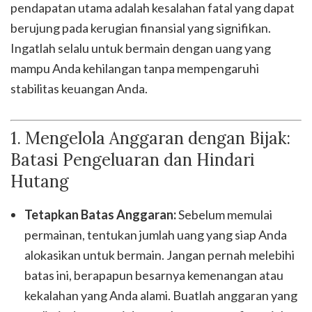
pendapatan utama adalah kesalahan fatal yang dapat
berujung pada kerugian finansial yang signifikan.
Ingatlah selalu untuk bermain dengan uang yang
mampu Anda kehilangan tanpa mempengaruhi
stabilitas keuangan Anda.
1. Mengelola Anggaran dengan Bijak:
Batasi Pengeluaran dan Hindari
Hutang
Tetapkan Batas Anggaran:
Sebelum memulai
permainan, tentukan jumlah uang yang siap Anda
alokasikan untuk bermain. Jangan pernah melebihi
batas ini, berapapun besarnya kemenangan atau
kekalahan yang Anda alami. Buatlah anggaran yang